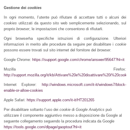
Gestione dei
cookies
In ogni momento, l’utente può rifiutare di accettare tutti o alcuni dei
cookies
utilizzati da questo sito web semplicemente selezionando, sul
proprio
browser
, le impostazioni che consentono di rifiutarli.
Ogni browserha specifiche istruzioni di configurazione. Ulteriori
informazioni in merito alle procedure da seguire per disabilitare i
cookie
possono essere trovati sul sito internet del fornitore del
browser.
Google Chrome:
https://support.google.com/chrome/answer/95647?hl=it
Mozilla Firefox:
http://support.mozilla.org/it/kb/Attivare%20e%20disattivare%20i%20cookie
Internet Explorer:
http://windows.microsoft.com/it-it/windows7/block-
enable-or-allow-cookies
Apple Safari:
https://support.apple.com/it-it/HT201265
Per disabilitare soltanto l’uso dei
cookie
di
Google Analytics
può
utilizzare il componente aggiuntivo messo a disposizione da Google al
seguente collegamento seguendo la procedura
indicata da Google
https://tools.google.com/dlpage/gaoptout?hl=it